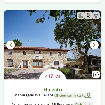
17
À
KM
Haizatu
Manurga/Alava | Araba
Afficher sur la carte
Appartements ruraux:
16
Personnes
Distribution