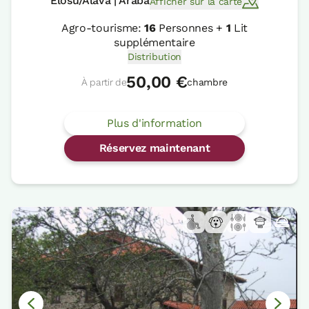
Elosu/Alava | Araba
Afficher sur la carte
Agro-tourisme:
16
Personnes +
1
Lit
supplémentaire
Distribution
50,00 €
À partir de
chambre
Plus d'information
Réservez maintenant