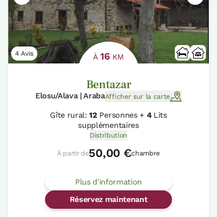
4 Avis
16
À
KM
Bentazar
Elosu/Alava | Araba
Afficher sur la carte
Gîte rural:
12
Personnes +
4
Lits
supplémentaires
Distribution
50,00 €
À partir de
chambre
Plus d'information
Réservez maintenant