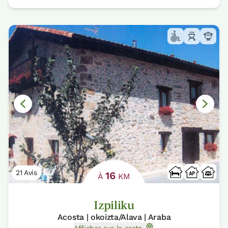
21 Avis
16
À
KM
Izpiliku
Acosta | okoizta/Alava | Araba