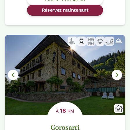
Réservez maintenant
18
À
KM
Gorosarri