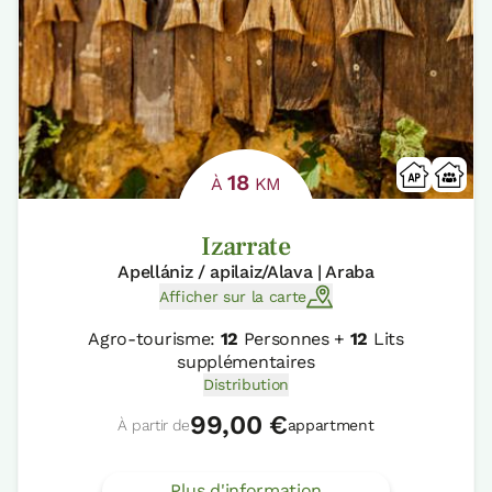
18
À
KM
Izarrate
Apellániz / apilaiz/Alava | Araba
Afficher sur la carte
Agro-tourisme:
12
Personnes +
12
Lits
supplémentaires
Distribution
99,00 €
À partir de
appartment
Plus d'information