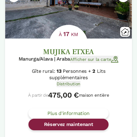
17
À
KM
MUJIKA ETXEA
Manurga/Alava | Araba
Afficher sur la carte
Gîte rural:
13
Personnes +
2
Lits
supplémentaires
Distribution
475,00 €
À partir de
maison entière
Plus d'information
Réservez maintenant