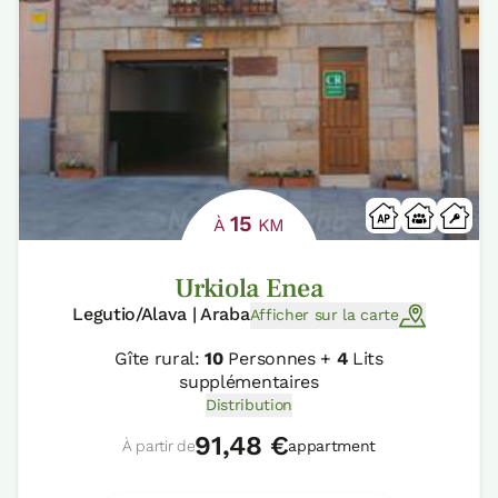
15
À
KM
Urkiola Enea
Legutio/Alava | Araba
Afficher sur la carte
Gîte rural:
10
Personnes +
4
Lits
supplémentaires
Distribution
91,48 €
À partir de
appartment