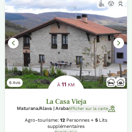
6 Avis
11
À
KM
La Casa Vieja
Maturana/Alava | Araba
Afficher sur la carte
Agro-tourisme:
12
Personnes +
5
Lits
supplémentaires