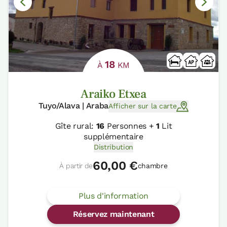
18
À
KM
Araiko Etxea
Tuyo/Alava | Araba
Afficher sur la carte
Gîte rural:
16
Personnes +
1
Lit
supplémentaire
Distribution
60,00 €
À partir de
chambre
Plus d'information
Réservez maintenant