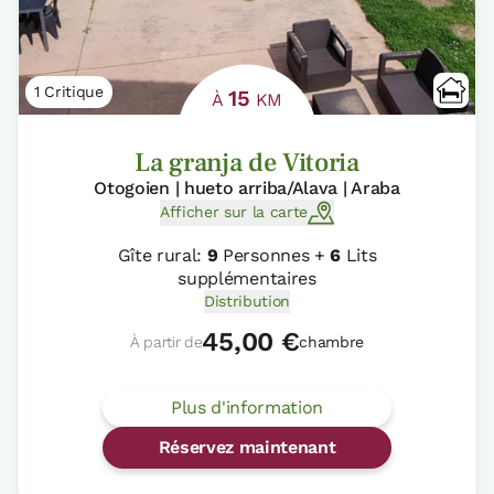
1 Critique
15
À
KM
La granja de Vitoria
Otogoien | hueto arriba/Alava | Araba
Afficher sur la carte
Gîte rural:
9
Personnes +
6
Lits
supplémentaires
Distribution
45,00 €
À partir de
chambre
Plus d'information
Réservez maintenant