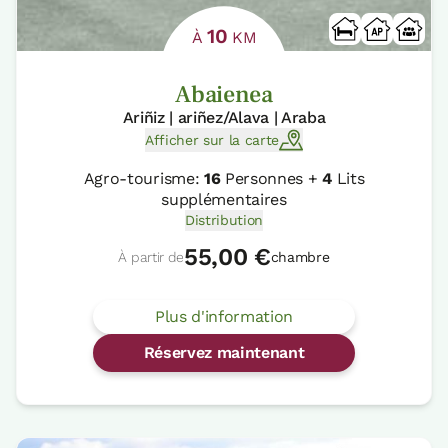
10
À
KM
Abaienea
Ariñiz | ariñez/Alava | Araba
Afficher sur la carte
Agro-tourisme:
16
Personnes +
4
Lits
supplémentaires
Distribution
55,00 €
À partir de
chambre
Plus d'information
Réservez maintenant