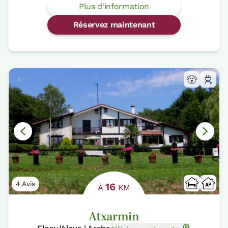
Plus d'information
Réservez maintenant
4 Avis
16
À
KM
Atxarmin