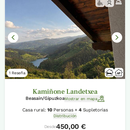
1 Reseña
Kamiñone Landetxea
Beasain/Gipuzkoa
Mostrar en mapa
Casa rural:
10
Personas +
4
Supletorias
Distribución
450,00 €
Desde