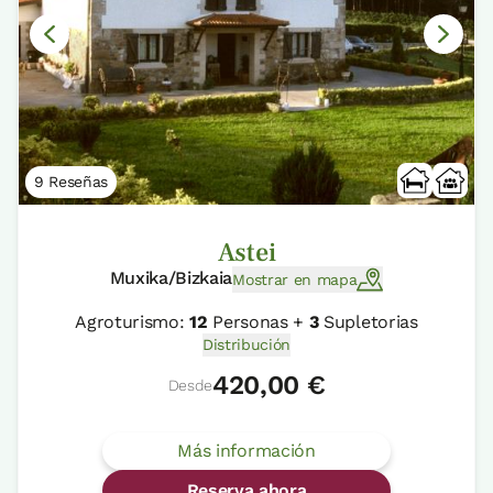
9 Reseñas
Astei
Muxika/Bizkaia
Mostrar en mapa
Agroturismo:
12
Personas +
3
Supletorias
Distribución
420,00 €
Desde
Más información
Reserva ahora