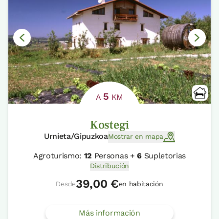
5
A
KM
Kostegi
Urnieta/Gipuzkoa
Mostrar en mapa
Agroturismo:
12
Personas +
6
Supletorias
Distribución
39,00 €
Desde
en habitación
Más información