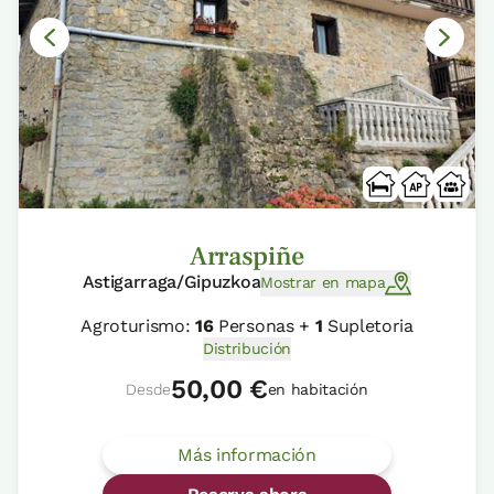
Arraspiñe
Astigarraga/Gipuzkoa
Mostrar en mapa
Agroturismo:
16
Personas +
1
Supletoria
Distribución
50,00 €
Desde
en habitación
Más información