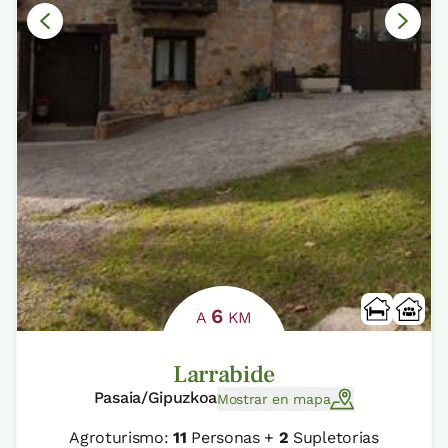
6
A
KM
Larrabide
Pasaia/Gipuzkoa
Mostrar en mapa
Agroturismo:
11
Personas +
2
Supletorias