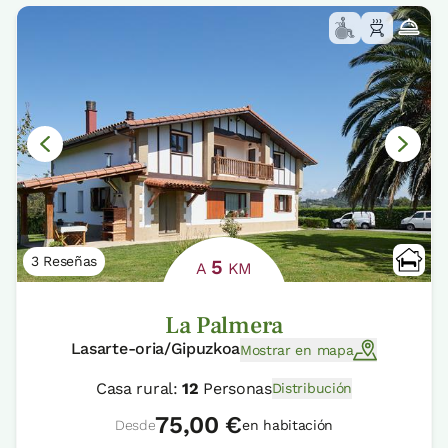
3 Reseñas
5
A
KM
La Palmera
Lasarte-oria/Gipuzkoa
Mostrar en mapa
Casa rural:
12
Personas
Distribución
75,00 €
Desde
en habitación