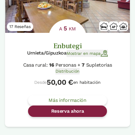
17 Reseñas
5
A
KM
Enbutegi
Urnieta/Gipuzkoa
Mostrar en mapa
Casa rural:
16
Personas +
7
Supletorias
Distribución
50,00 €
Desde
en habitación
Más información
Reserva ahora