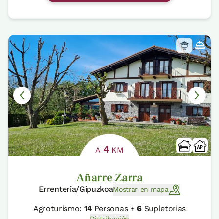
4
A
KM
Añarre Zarra
Errenteria/Gipuzkoa
Mostrar en mapa
Agroturismo:
14
Personas +
6
Supletorias
Distribución