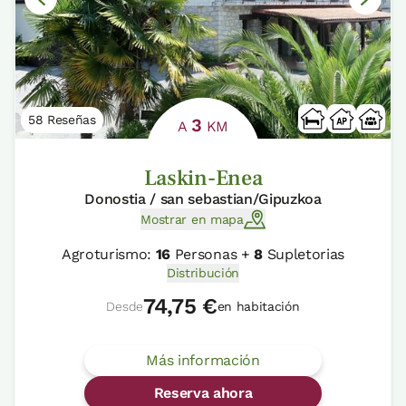
58 Reseñas
3
A
KM
Laskin-Enea
Donostia / san sebastian/Gipuzkoa
Mostrar en mapa
Agroturismo:
16
Personas +
8
Supletorias
Distribución
74,75 €
Desde
en habitación
Más información
Reserva ahora