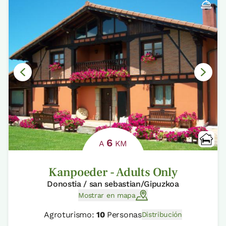
6
A
KM
Kanpoeder - Adults Only
Donostia / san sebastian/Gipuzkoa
Mostrar en mapa
Agroturismo:
10
Personas
Distribución