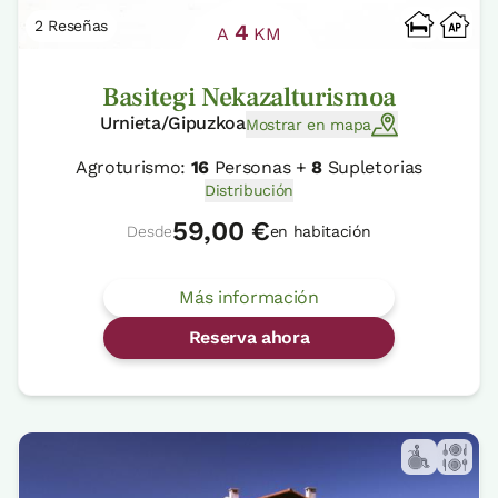
2 Reseñas
4
A
KM
Basitegi Nekazalturismoa
Urnieta/Gipuzkoa
Mostrar en mapa
Agroturismo:
16
Personas +
8
Supletorias
Distribución
59,00 €
Desde
en habitación
Más información
Reserva ahora