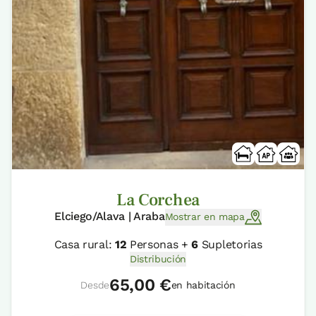
La Corchea
Elciego/Alava | Araba
Mostrar en mapa
Casa rural:
12
Personas +
6
Supletorias
Distribución
65,00 €
Desde
en habitación