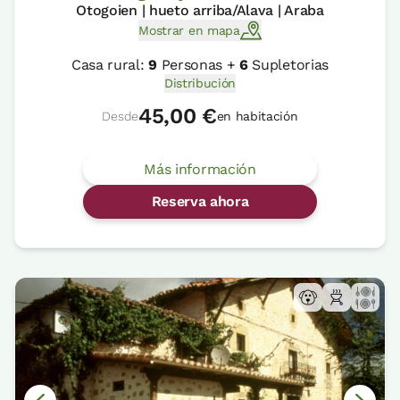
Otogoien | hueto arriba/Alava | Araba
Mostrar en mapa
Casa rural:
9
Personas +
6
Supletorias
Distribución
45,00 €
Desde
en habitación
Más información
Reserva ahora