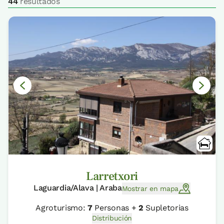
44
resultados
Larretxori
Laguardia/Alava | Araba
Mostrar en mapa
Agroturismo:
7
Personas +
2
Supletorias
Distribución