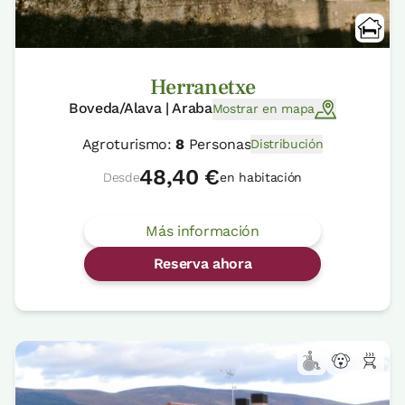
Herranetxe
Boveda/Alava | Araba
Mostrar en mapa
Agroturismo:
8
Personas
Distribución
48,40 €
Desde
en habitación
Más información
Reserva ahora