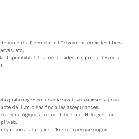
documents d'identitat a l'Ertzaintza, crear les fitxes
erves, etc.
 disponibilitat, les temporades, els preus i les nits
s.
els quals negociem condicions i tarifes avantatjoses
racte de llum o gas fins a les assegurances.
es tecnològiques, incloent-hi: L'app Nekagest, un
opi web.
nts recursos turístics d'Euskadi perquè puguis