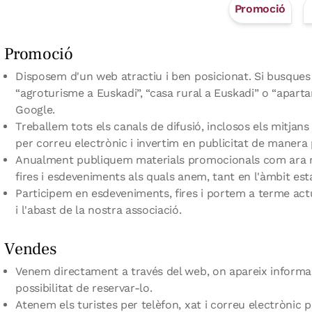
Promoció
Promoció
Disposem d'un web atractiu i ben posicionat. Si busques 
“agroturisme a Euskadi”, “casa rural a Euskadi” o “aparta
Google.
Treballem tots els canals de difusió, inclosos els mitjan
per correu electrònic i invertim en publicitat de maner
Anualment publiquem materials promocionals com ara ma
fires i esdeveniments als quals anem, tant en l'àmbit est
Participem en esdeveniments, fires i portem a terme act
i l'abast de la nostra associació.
Vendes
Venem directament a través del web, on apareix informac
possibilitat de reservar-lo.
Atenem els turistes per telèfon, xat i correu electrònic 