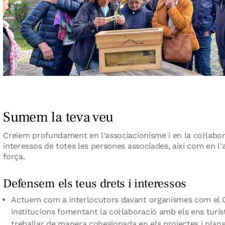
Sumem la teva veu
Creiem profundament en l'associacionisme i en la col·labor
interessos de totes les persones associades, així com en l'a
força.
Defensem els teus drets i interessos
Actuem com a interlocutors davant organismes com el Gov
institucions fomentant la col·laboració amb els ens turís
treballar de manera cohesionada en els projectes i plan