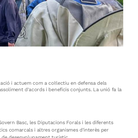
ació i actuem com a col·lectiu en defensa dels
ssoliment d'acords i beneficis conjunts. La unió fa la
ern Basc, les Diputacions Forals i les diferents
tics comarcals i altres organismes d'interès per
s de desenvolupament turístic.