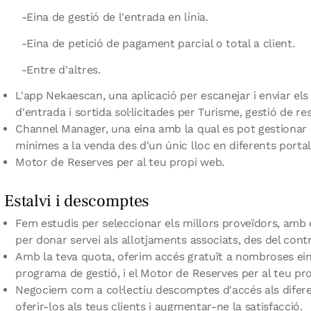
Eina de gestió de l'entrada en línia.
Eina de petició de pagament parcial o total a client.
Entre d'altres.
L'app Nekaescan, una aplicació per escanejar i enviar els 
d'entrada i sortida sol·licitades per Turisme, gestió de res
Channel Manager, una eina amb la qual es pot gestionar la
mínimes a la venda des d'un únic lloc en diferents portal
Motor de Reserves per al teu propi web.
Estalvi i descomptes
Fem estudis per seleccionar els millors proveïdors, amb 
per donar servei als allotjaments associats, des del cont
Amb la teva quota, oferim accés gratuït a nombroses ein
programa de gestió, i el Motor de Reserves per al teu pr
Negociem com a col·lectiu descomptes d'accés als difere
oferir-los als teus clients i augmentar-ne la satisfacció.