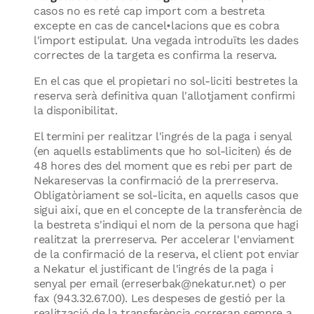
casos no es reté cap import com a bestreta
excepte en cas de cancel•lacions que es cobra
l'import estipulat. Una vegada introduïts les dades
correctes de la targeta es confirma la reserva.
En el cas que el propietari no sol-liciti bestretes la
reserva serà definitiva quan l'allotjament confirmi
la disponibilitat.
El termini per realitzar l'ingrés de la paga i senyal
(en aquells establiments que ho sol-liciten) és de
48 hores des del moment que es rebi per part de
Nekareservas la confirmació de la prerreserva.
Obligatòriament se sol-licita, en aquells casos que
sigui així, que en el concepte de la transferència de
la bestreta s'indiqui el nom de la persona que hagi
realitzat la prerreserva. Per accelerar l'enviament
de la confirmació de la reserva, el client pot enviar
a Nekatur el justificant de l'ingrés de la paga i
senyal per email (erreserbak@nekatur.net) o per
fax (943.32.67.00). Les despeses de gestió per la
realització de la transferència correran sempre a