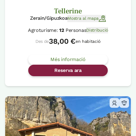
Tellerine
Zerain/Gipuzkoa
Mostra al mapa
Agroturisme:
12
Personas
Distribució
38,00 €
Des de
en habitació
Més informació
Reserva ara