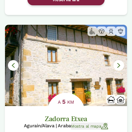
5
A
KM
Zadorra Etxea
Agurain/Alava | Araba
Mostra al mapa