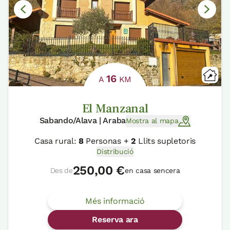
16
A
KM
El Manzanal
Sabando/Alava | Araba
Mostra al mapa
Casa rural:
8
Personas +
2
Llits supletoris
Distribució
250,00 €
Des de
en casa sencera
Més informació
Reserva ara