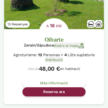
13 Ressenyes
16
A
KM
Oiharte
Zerain/Gipuzkoa
Mostra al mapa
Agroturisme:
12
Personas +
4
Llits supletoris
Distribució
48,00 €
Des de
en habitació
Més informació
Reserva ara