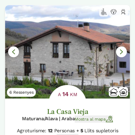
6 Ressenyes
14
A
KM
La Casa Vieja
Maturana/Alava | Araba
Mostra al mapa
Agroturisme:
12
Personas +
5
Llits supletoris