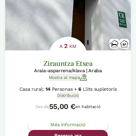
2
A
KM
Zirauntza Etxea
Araia-asparrena/Alava | Araba
Mostra al mapa
Casa rural:
14
Personas +
6
Llits supletoris
Distribució
55,00 €
Des de
en habitació
Més informació
Reserva ara