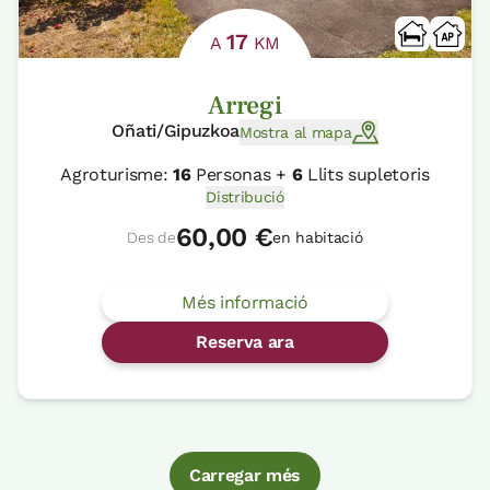
17
A
KM
Arregi
Oñati/Gipuzkoa
Mostra al mapa
Agroturisme:
16
Personas +
6
Llits supletoris
Distribució
60,00 €
Des de
en habitació
Més informació
Reserva ara
Carregar més