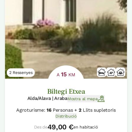
2 Ressenyes
15
A
KM
Biltegi Etxea
Alda/Alava | Araba
Mostra al mapa
Agroturisme:
16
Personas +
2
Llits supletoris
Distribució
49,00 €
Des de
en habitació