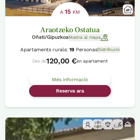
15
A
KM
Araotzeko Ostatua
Oñati/Gipuzkoa
Mostra al mapa
Apartaments rurals:
19
Personas
Distribució
120,00 €
Des de
en apartament
Més informació
Reserva ara