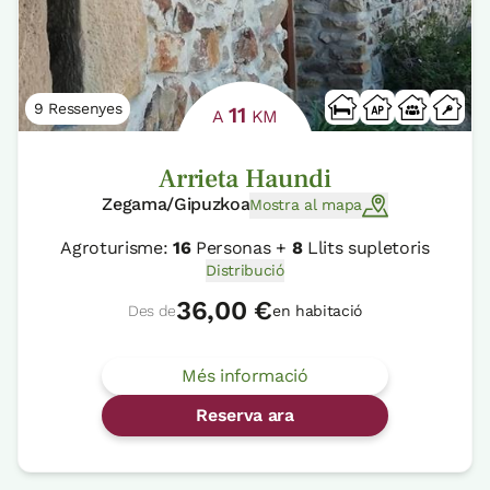
9 Ressenyes
11
A
KM
Arrieta Haundi
Zegama/Gipuzkoa
Mostra al mapa
Agroturisme:
16
Personas +
8
Llits supletoris
Distribució
36,00 €
Des de
en habitació
Més informació
Reserva ara