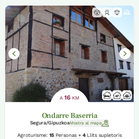
16
A
KM
Ondarre Baserria
Segura/Gipuzkoa
Mostra al mapa
Agroturisme:
15
Personas +
4
Llits supletoris