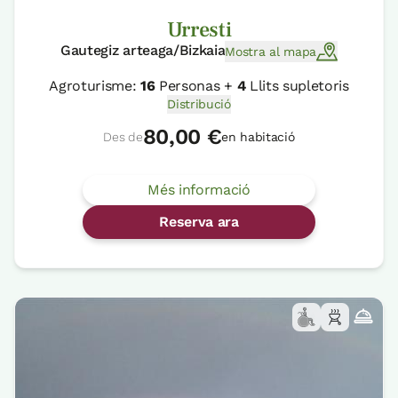
Urresti
Gautegiz arteaga/Bizkaia
Mostra al mapa
Agroturisme:
16
Personas +
4
Llits supletoris
Distribució
80,00 €
Des de
en habitació
Més informació
Reserva ara