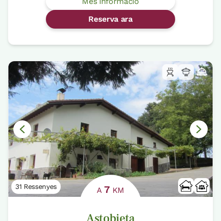
Més informació
Reserva ara
31 Ressenyes
7
A
KM
Astobieta