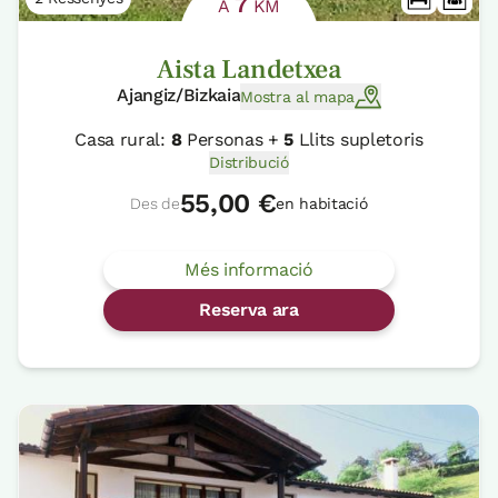
7
A
KM
Aista Landetxea
Ajangiz/Bizkaia
Mostra al mapa
Casa rural:
8
Personas +
5
Llits supletoris
Distribució
55,00 €
Des de
en habitació
Més informació
Reserva ara