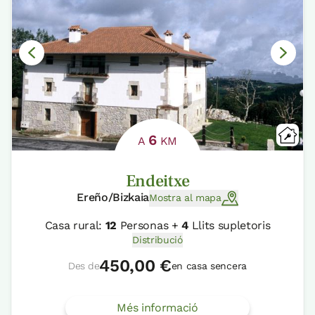
6
A
KM
Endeitxe
Ereño/Bizkaia
Mostra al mapa
Casa rural:
12
Personas +
4
Llits supletoris
Distribució
450,00 €
Des de
en casa sencera
Més informació