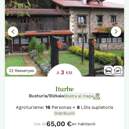
22 Ressenyes
3
A
KM
Iturbe
Busturia/Bizkaia
Mostra al mapa
Agroturisme:
16
Personas +
8
Llits supletoris
Distribució
65,00 €
Des de
en habitació