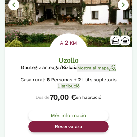
2
A
KM
Ozollo
Gautegiz arteaga/Bizkaia
Mostra al mapa
Casa rural:
8
Personas +
2
Llits supletoris
Distribució
70,00 €
Des de
en habitació
Més informació
Reserva ara