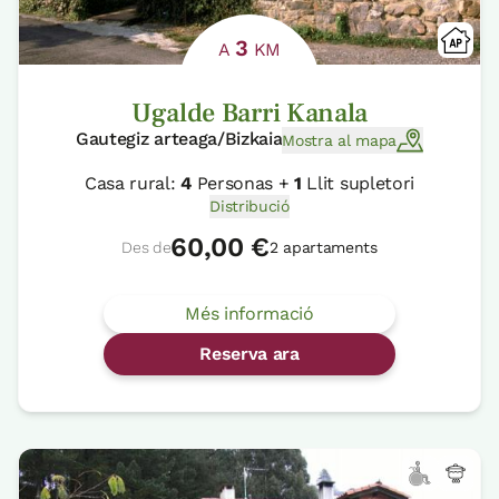
3
A
KM
Ugalde Barri Kanala
Gautegiz arteaga/Bizkaia
Mostra al mapa
Casa rural:
4
Personas +
1
Llit supletori
Distribució
60,00 €
Des de
2 apartaments
Més informació
Reserva ara