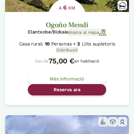
6
A
KM
Ogoño Mendi
Elantxobe/Bizkaia
Mostra al mapa
Casa rural:
10
Personas +
2
Llits supletoris
Distribució
75,00 €
Des de
en habitació
Més informació
Reserva ara