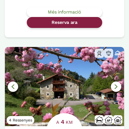
Més informació
Reserva ara
4 Ressenyes
4
A
KM