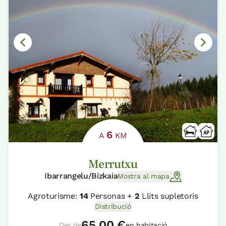
6
A
KM
Merrutxu
Ibarrangelu/Bizkaia
Mostra al mapa
Agroturisme:
14
Personas +
2
Llits supletoris
Distribució
65,00 €
Des de
en habitació