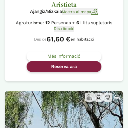
Aristieta
Ajangiz/Bizkaia
Mostra al mapa
Agroturisme:
12
Personas +
6
Llits supletoris
Distribució
61,60 €
Des de
en habitació
Més informació
Reserva ara