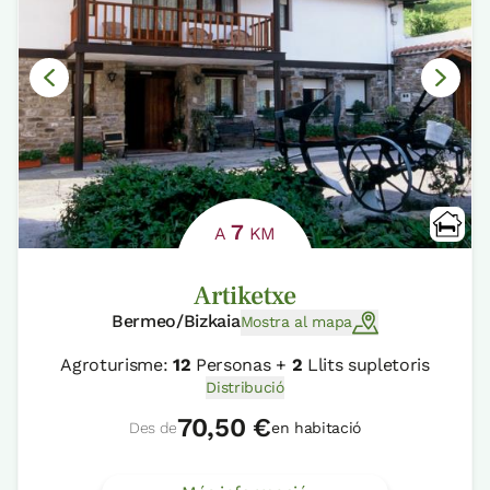
7
A
KM
Artiketxe
Bermeo/Bizkaia
Mostra al mapa
Agroturisme:
12
Personas +
2
Llits supletoris
Distribució
70,50 €
Des de
en habitació