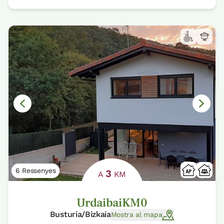
6 Ressenyes
3
A
KM
UrdaibaiKM0
Busturia/Bizkaia
Mostra al mapa