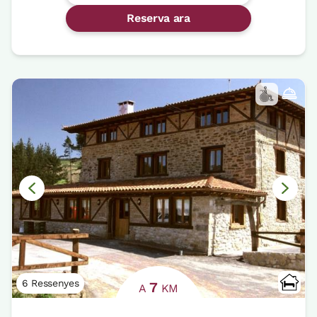
Reserva ara
6 Ressenyes
7
A
KM