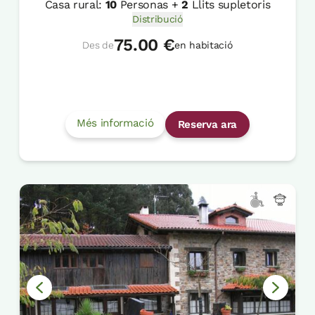
Casa rural:
10
Personas +
2
Llits supletoris
Distribució
75.00 €
Des de
en habitació
Més informació
Reserva ara