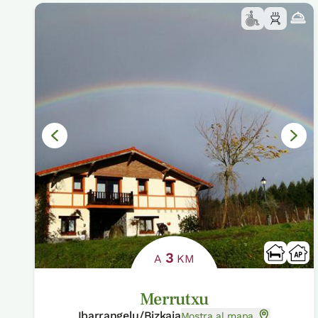
3
A
KM
Merrutxu
Ibarrangelu/Bizkaia
Mostra al mapa