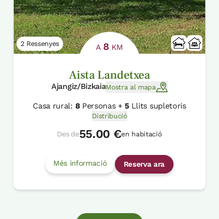
2 Ressenyes
8
A
KM
Aista Landetxea
Ajangiz/Bizkaia
Mostra al mapa
Casa rural:
8
Personas +
5
Llits supletoris
Distribució
55.00 €
Des de
en habitació
Més informació
Reserva ara