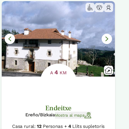
4
A
KM
Endeitxe
Ereño/Bizkaia
Mostra al mapa
Casa rural:
12
Personas +
4
Llits supletoris