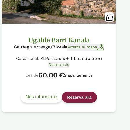
Ugalde Barri Kanala
Gautegiz arteaga/Bizkaia
Mostra al mapa
Casa rural:
4
Personas +
1
Llit supletori
Distribució
60.00 €
Des de
2 apartaments
Més informació
Reserva ara