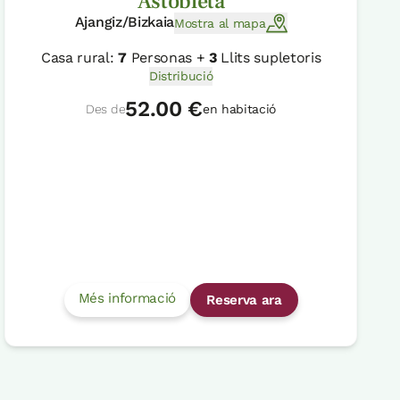
Astobieta
Ajangiz/Bizkaia
Mostra al mapa
Casa rural:
7
Personas +
3
Llits supletoris
Distribució
52.00 €
Des de
en habitació
Més informació
Reserva ara