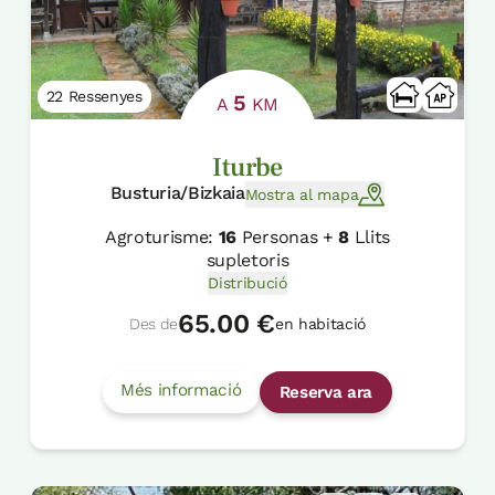
22 Ressenyes
5
A
KM
Iturbe
Busturia/Bizkaia
Mostra al mapa
Agroturisme:
16
Personas +
8
Llits
supletoris
Distribució
65.00 €
Des de
en habitació
Més informació
Reserva ara