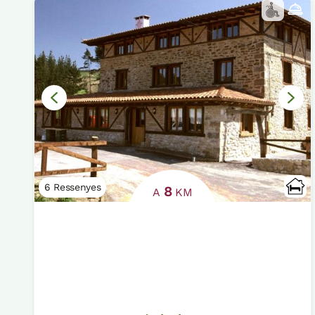
6 Ressenyes
8
A
KM