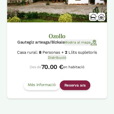
Ozollo
Gautegiz arteaga/Bizkaia
Mostra al mapa
Casa rural:
8
Personas +
2
Llits supletoris
Distribució
70.00 €
Des de
en habitació
Més informació
Reserva ara