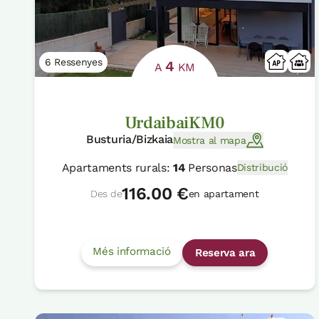
6 Ressenyes
4
A
KM
UrdaibaiKM0
Busturia/Bizkaia
Mostra al mapa
Apartaments rurals:
14
Personas
Distribució
116.00 €
Des de
en apartament
Més informació
Reserva ara