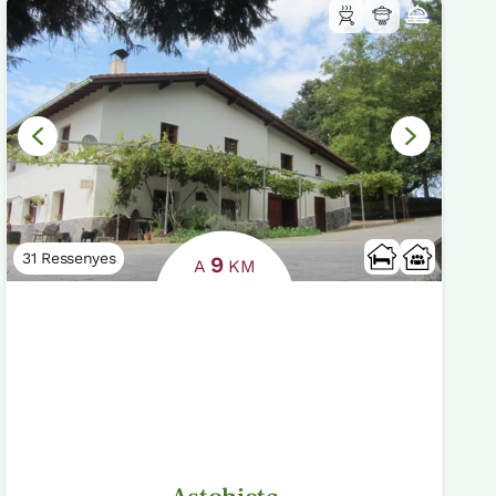
31 Ressenyes
9
A
KM