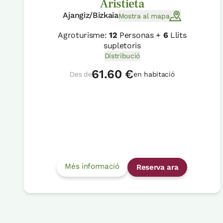
Aristieta
Ajangiz/Bizkaia
Mostra al mapa
Agroturisme:
12
Personas +
6
Llits
supletoris
Distribució
61.60 €
Des de
en habitació
Més informació
Reserva ara