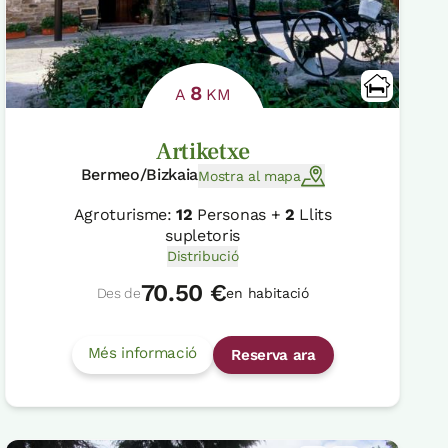
8
A
KM
Artiketxe
Bermeo/Bizkaia
Mostra al mapa
Agroturisme:
12
Personas +
2
Llits
supletoris
Distribució
70.50 €
Des de
en habitació
Més informació
Reserva ara