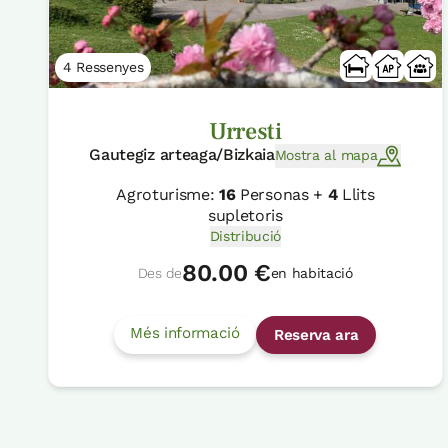
4 Ressenyes
Urresti
Gautegiz arteaga/Bizkaia
Mostra al mapa
Agroturisme:
16
Personas +
4
Llits
supletoris
Distribució
80.00 €
Des de
en habitació
Més informació
Reserva ara