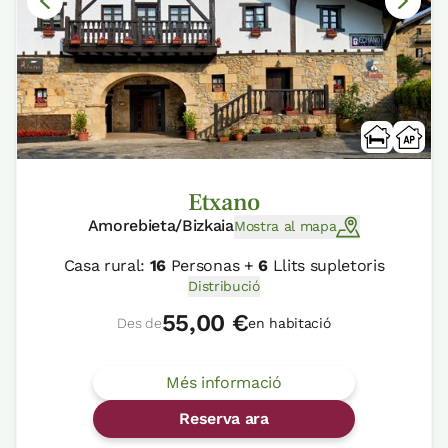
Etxano
Amorebieta/Bizkaia
Mostra al mapa
Casa rural:
16
Personas +
6
Llits supletoris
Distribució
55,00 €
Des de
en habitació
Més informació
Reserva ara