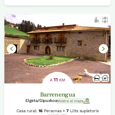
11
A
KM
Barrenengua
Elgeta/Gipuzkoa
Mostra al mapa
Casa rural:
16
Personas +
7
Llits supletoris