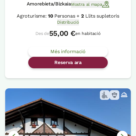
Amorebieta/Bizkaia
Mostra al mapa
Agroturisme:
10
Personas +
2
Llits supletoris
Distribució
55,00 €
Des de
en habitació
Més informació
Reserva ara