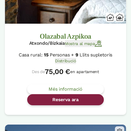
Olazabal Azpikoa
Atxondo/Bizkaia
Mostra al mapa
Casa rural:
15
Personas +
9
Llits supletoris
Distribució
75,00 €
Des de
en apartament
Més informació
Reserva ara