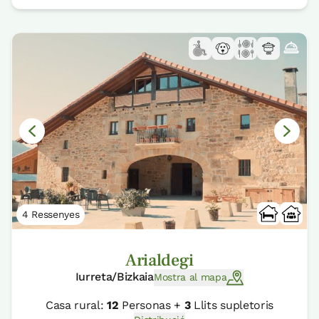
4 Ressenyes
Arialdegi
Iurreta/Bizkaia
Mostra al mapa
Casa rural:
12
Personas +
3
Llits supletoris