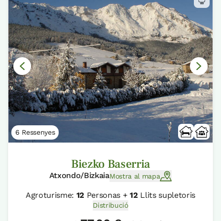
6 Ressenyes
Biezko Baserria
Atxondo/Bizkaia
Mostra al mapa
Agroturisme:
12
Personas +
12
Llits supletoris
Distribució