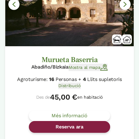
Murueta Baserria
Abadiño/Bizkaia
Mostra al mapa
Agroturisme:
16
Personas +
4
Llits supletoris
Distribució
45,00 €
Des de
en habitació
Més informació
Reserva ara