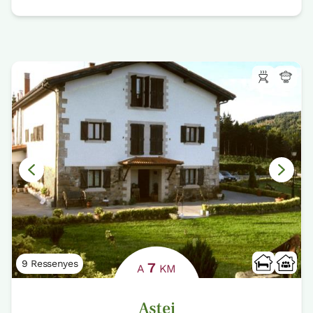
9 Ressenyes
7
A
KM
Astei