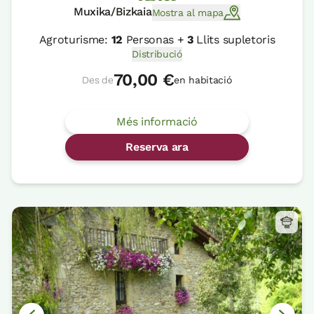
Muxika/Bizkaia
Mostra al mapa
Agroturisme:
12
Personas +
3
Llits supletoris
Distribució
70,00 €
Des de
en habitació
Més informació
Reserva ara