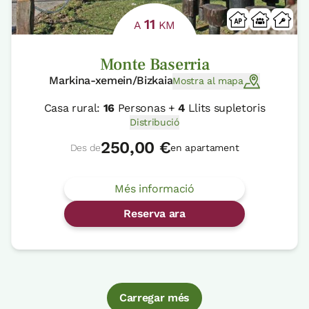
11
A
KM
Monte Baserria
Markina-xemein/Bizkaia
Mostra al mapa
Casa rural:
16
Personas +
4
Llits supletoris
Distribució
250,00 €
Des de
en apartament
Més informació
Reserva ara
Carregar més