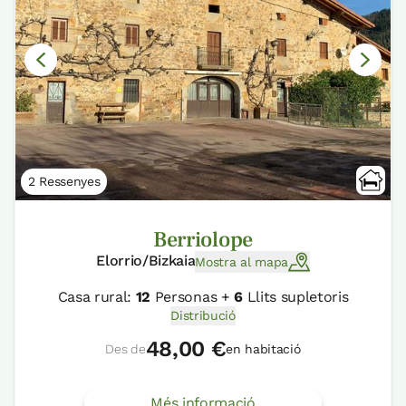
2 Ressenyes
Berriolope
Elorrio/Bizkaia
Mostra al mapa
Casa rural:
12
Personas +
6
Llits supletoris
Distribució
48,00 €
Des de
en habitació
Més informació