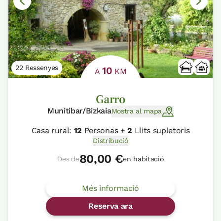
22 Ressenyes
10
A
KM
Garro
Munitibar/Bizkaia
Mostra al mapa
Casa rural:
12
Personas +
2
Llits supletoris
Distribució
80,00 €
Des de
en habitació
Més informació
Reserva ara