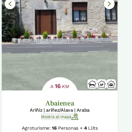
16
A
KM
Abaienea
Ariñiz | ariñez/Alava | Araba
Mostra al mapa
Agroturisme:
16
Personas +
4
Llits