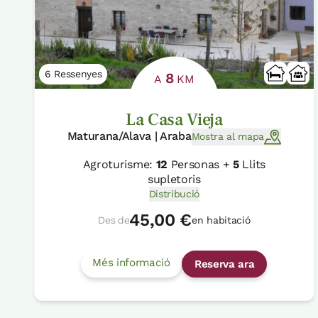
6 Ressenyes
8
A
KM
La Casa Vieja
Maturana/Alava | Araba
Mostra al mapa
Agroturisme:
12
Personas +
5
Llits
supletoris
Distribució
45,00 €
Des de
en habitació
Més informació
Reserva ara