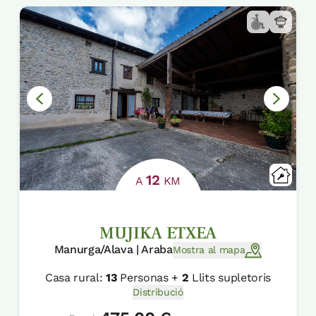
12
A
KM
MUJIKA ETXEA
Manurga/Alava | Araba
Mostra al mapa
Casa rural:
13
Personas +
2
Llits supletoris
Distribució