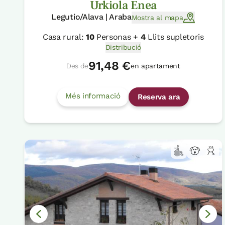
Urkiola Enea
Legutio/Alava | Araba
Mostra al mapa
Casa rural:
10
Personas +
4
Llits supletoris
Distribució
91,48 €
Des de
en apartament
Més informació
Reserva ara