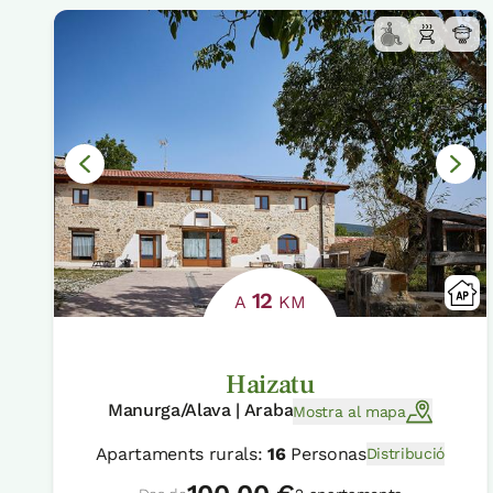
12
A
KM
Haizatu
Manurga/Alava | Araba
Mostra al mapa
Apartaments rurals:
16
Personas
Distribució