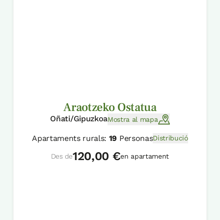
Araotzeko Ostatua
Oñati/Gipuzkoa
Mostra al mapa
Apartaments rurals:
19
Personas
Distribució
120,00 €
Des de
en apartament