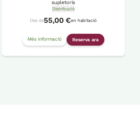
supletoris
Distribució
55,00 €
Des de
en habitació
Més informació
Reserva ara