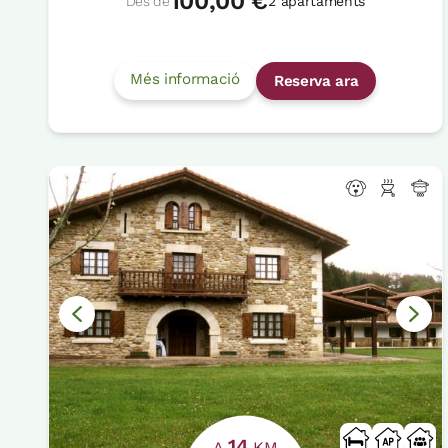
100,00 €
Des de
2 apartaments
Més informació
Reserva ara
14
A
KM