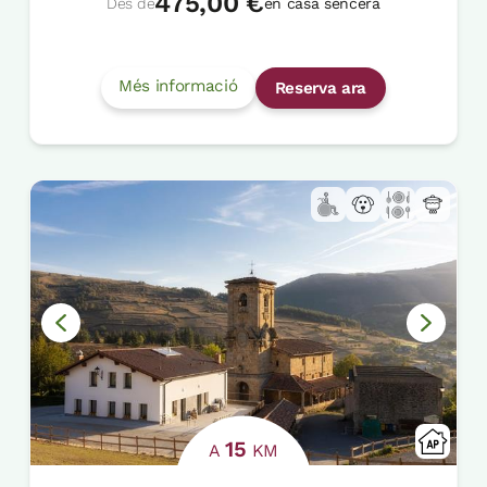
475,00 €
Des de
en casa sencera
Més informació
Reserva ara
15
A
KM