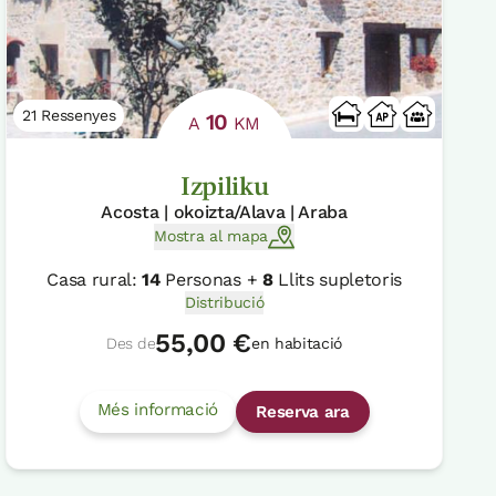
21 Ressenyes
10
A
KM
Izpiliku
Acosta | okoizta/Alava | Araba
Mostra al mapa
Casa rural:
14
Personas +
8
Llits supletoris
Distribució
55,00 €
Des de
en habitació
Més informació
Reserva ara