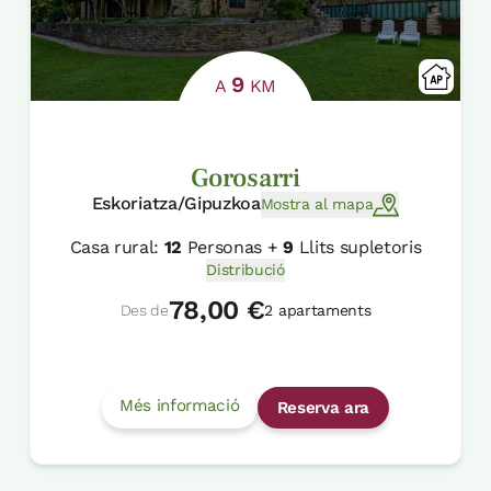
9
A
KM
Gorosarri
Eskoriatza/Gipuzkoa
Mostra al mapa
Casa rural:
12
Personas +
9
Llits supletoris
Distribució
78,00 €
Des de
2 apartaments
Més informació
Reserva ara