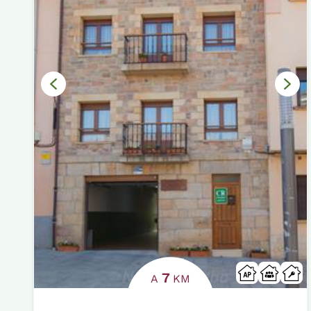
7
A
KM