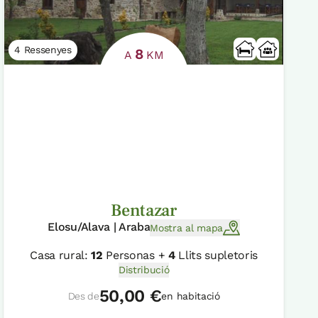
4 Ressenyes
8
A
KM
Bentazar
Elosu/Alava | Araba
Mostra al mapa
Casa rural:
12
Personas +
4
Llits supletoris
Distribució
50,00 €
Des de
en habitació