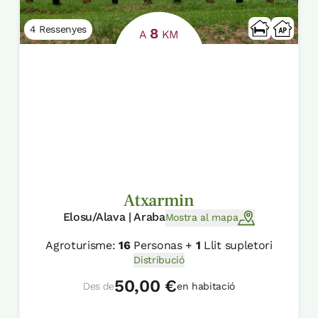
4 Ressenyes
8
A
KM
Atxarmin
Elosu/Alava | Araba
Mostra al mapa
Agroturisme:
16
Personas +
1
Llit supletori
Distribució
50,00 €
Des de
en habitació