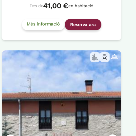
41,00 €
Des de
en habitació
Més informació
Reserva ara