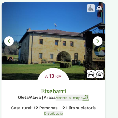
13
A
KM
Etxebarri
Oleta/Alava | Araba
Mostra al mapa
Casa rural:
12
Personas +
2
Llits supletoris
Distribució