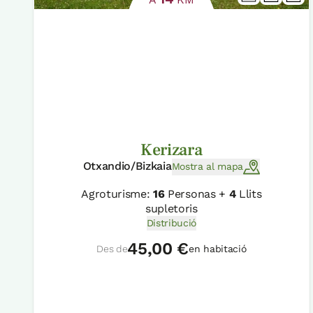
Kerizara
Otxandio/Bizkaia
Mostra al mapa
Agroturisme:
16
Personas +
4
Llits
supletoris
Distribució
45,00 €
Des de
en habitació