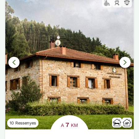
10 Ressenyes
7
A
KM