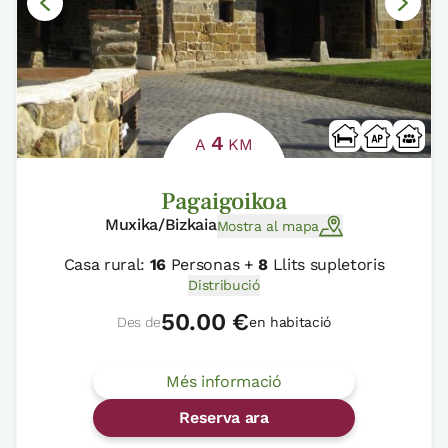
4
A
KM
Pagaigoikoa
Muxika/Bizkaia
Mostra al mapa
Casa rural:
16
Personas +
8
Llits supletoris
Distribució
50.00 €
Des de
en habitació
Més informació
Reserva ara