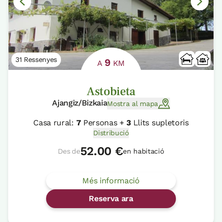
31 Ressenyes
9
A
KM
Astobieta
Ajangiz/Bizkaia
Mostra al mapa
Casa rural:
7
Personas +
3
Llits supletoris
Distribució
52.00 €
Des de
en habitació
Més informació
Reserva ara