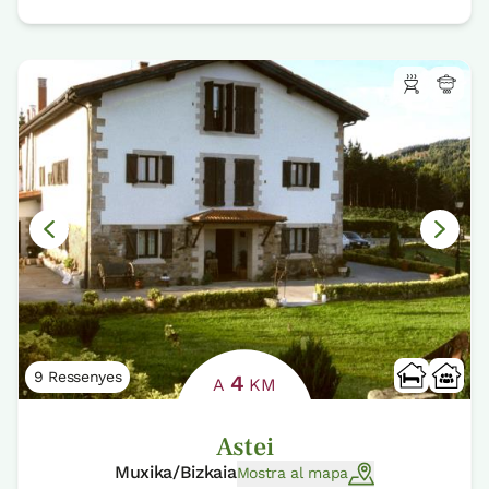
9 Ressenyes
4
A
KM
Astei
Muxika/Bizkaia
Mostra al mapa