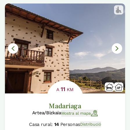
11
A
KM
Madariaga
Artea/Bizkaia
Mostra al mapa
Casa rural:
14
Personas
Distribució