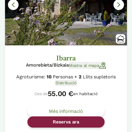
Ibarra
Amorebieta/Bizkaia
Mostra al mapa
Agroturisme:
10
Personas +
2
Llits supletoris
Distribució
55.00 €
Des de
en habitació
Més informació
Reserva ara