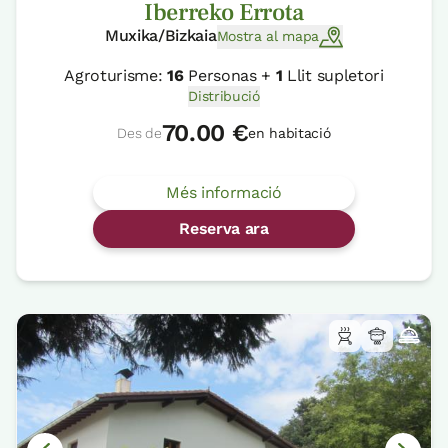
Iberreko Errota
Muxika/Bizkaia
Mostra al mapa
Agroturisme:
16
Personas +
1
Llit supletori
Distribució
70.00 €
Des de
en habitació
Més informació
Reserva ara