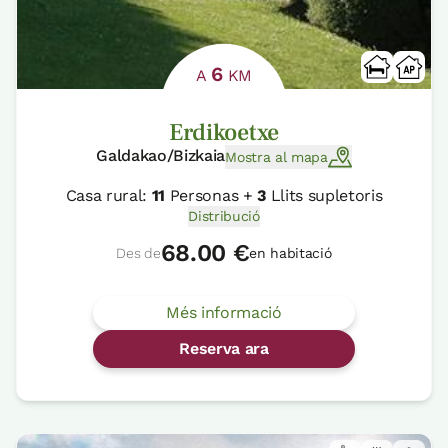
6
A
KM
Erdikoetxe
Galdakao/Bizkaia
Mostra al mapa
Casa rural:
11
Personas +
3
Llits supletoris
Distribució
68.00 €
Des de
en habitació
Més informació
Reserva ara