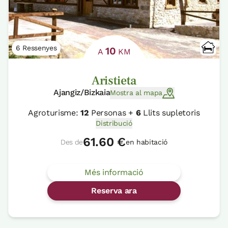
6 Ressenyes
10
A
KM
Aristieta
Ajangiz/Bizkaia
Mostra al mapa
Agroturisme:
12
Personas +
6
Llits supletoris
Distribució
61.60 €
Des de
en habitació
Més informació
Reserva ara