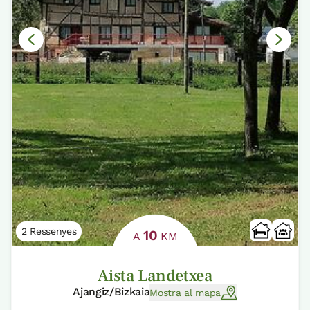
2 Ressenyes
10
A
KM
Aista Landetxea
Ajangiz/Bizkaia
Mostra al mapa