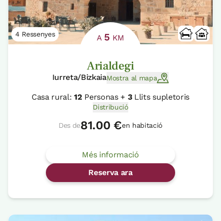
4 Ressenyes
5
A
KM
Arialdegi
Iurreta/Bizkaia
Mostra al mapa
Casa rural:
12
Personas +
3
Llits supletoris
Distribució
81.00 €
Des de
en habitació
Més informació
Reserva ara