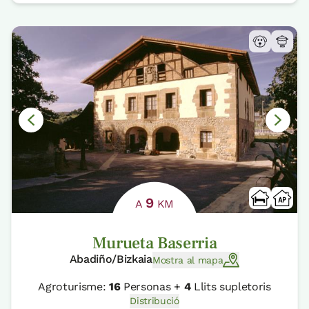
9
A
KM
Murueta Baserria
Abadiño/Bizkaia
Mostra al mapa
Agroturisme:
16
Personas +
4
Llits supletoris
Distribució